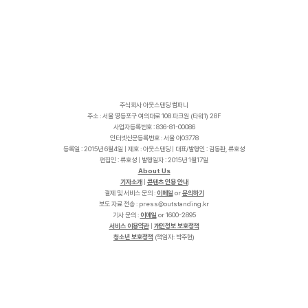
주식회사 아웃스탠딩 컴퍼니
주소 : 서울 영등포구 여의대로 108 파크원 (타워1) 28F
사업자등록번호 : 836-81-00086
인터넷신문등록번호 : 서울 아03778
등록일 : 2015년 6월4일 | 제호 : 아웃스탠딩 | 대표/발행인 : 김동환, 류호성
편집인 : 류호성 | 발행일자 : 2015년 1월17일
About Us
기자소개
|
콘텐츠 인용 안내
결제 및 서비스 문의 :
이메일
or
문의하기
보도 자료 전송 :
p
r
e
s
s
@
o
u
t
s
t
a
n
d
i
n
g
.
k
r
기사 문의 :
이메일
or 1600-2895
서비스 이용약관
|
개인정보 보호정책
청소년 보호정책
(책임자: 박주현)