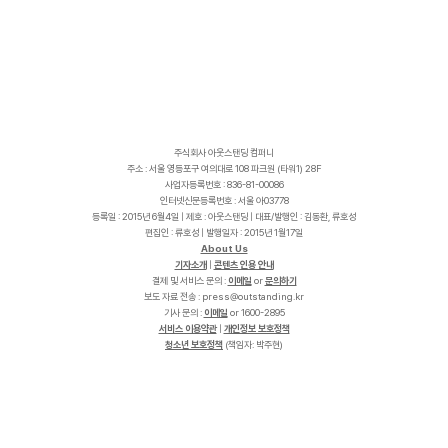
주식회사 아웃스탠딩 컴퍼니
주소 : 서울 영등포구 여의대로 108 파크원 (타워1) 28F
사업자등록번호 : 836-81-00086
인터넷신문등록번호 : 서울 아03778
등록일 : 2015년 6월4일 | 제호 : 아웃스탠딩 | 대표/발행인 : 김동환, 류호성
편집인 : 류호성 | 발행일자 : 2015년 1월17일
About Us
기자소개
|
콘텐츠 인용 안내
결제 및 서비스 문의 :
이메일
or
문의하기
보도 자료 전송 :
p
r
e
s
s
@
o
u
t
s
t
a
n
d
i
n
g
.
k
r
기사 문의 :
이메일
or 1600-2895
서비스 이용약관
|
개인정보 보호정책
청소년 보호정책
(책임자: 박주현)