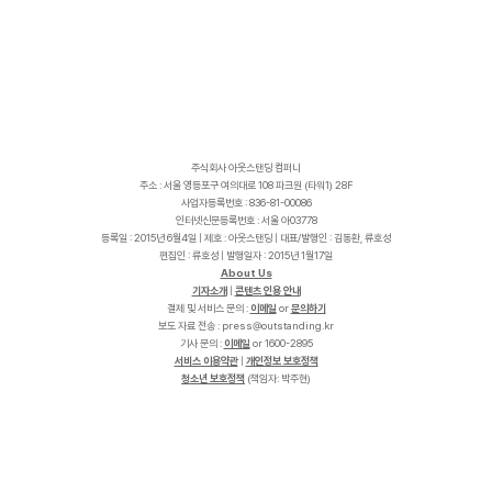
주식회사 아웃스탠딩 컴퍼니
주소 : 서울 영등포구 여의대로 108 파크원 (타워1) 28F
사업자등록번호 : 836-81-00086
인터넷신문등록번호 : 서울 아03778
등록일 : 2015년 6월4일 | 제호 : 아웃스탠딩 | 대표/발행인 : 김동환, 류호성
편집인 : 류호성 | 발행일자 : 2015년 1월17일
About Us
기자소개
|
콘텐츠 인용 안내
결제 및 서비스 문의 :
이메일
or
문의하기
보도 자료 전송 :
p
r
e
s
s
@
o
u
t
s
t
a
n
d
i
n
g
.
k
r
기사 문의 :
이메일
or 1600-2895
서비스 이용약관
|
개인정보 보호정책
청소년 보호정책
(책임자: 박주현)