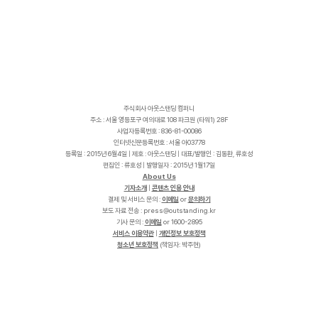
주식회사 아웃스탠딩 컴퍼니
주소 : 서울 영등포구 여의대로 108 파크원 (타워1) 28F
사업자등록번호 : 836-81-00086
인터넷신문등록번호 : 서울 아03778
등록일 : 2015년 6월4일 | 제호 : 아웃스탠딩 | 대표/발행인 : 김동환, 류호성
편집인 : 류호성 | 발행일자 : 2015년 1월17일
About Us
기자소개
|
콘텐츠 인용 안내
결제 및 서비스 문의 :
이메일
or
문의하기
보도 자료 전송 :
p
r
e
s
s
@
o
u
t
s
t
a
n
d
i
n
g
.
k
r
기사 문의 :
이메일
or 1600-2895
서비스 이용약관
|
개인정보 보호정책
청소년 보호정책
(책임자: 박주현)