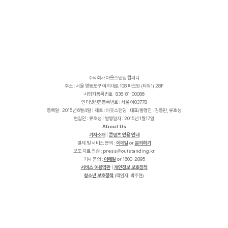
주식회사 아웃스탠딩 컴퍼니
주소 : 서울 영등포구 여의대로 108 파크원 (타워1) 28F
사업자등록번호 : 836-81-00086
인터넷신문등록번호 : 서울 아03778
등록일 : 2015년 6월4일 | 제호 : 아웃스탠딩 | 대표/발행인 : 김동환, 류호성
편집인 : 류호성 | 발행일자 : 2015년 1월17일
About Us
기자소개
|
콘텐츠 인용 안내
결제 및 서비스 문의 :
이메일
or
문의하기
보도 자료 전송 :
p
r
e
s
s
@
o
u
t
s
t
a
n
d
i
n
g
.
k
r
기사 문의 :
이메일
or 1600-2895
서비스 이용약관
|
개인정보 보호정책
청소년 보호정책
(책임자: 박주현)