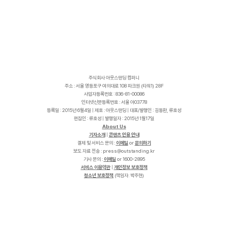
주식회사 아웃스탠딩 컴퍼니
주소 : 서울 영등포구 여의대로 108 파크원 (타워1) 28F
사업자등록번호 : 836-81-00086
인터넷신문등록번호 : 서울 아03778
등록일 : 2015년 6월4일 | 제호 : 아웃스탠딩 | 대표/발행인 : 김동환, 류호성
편집인 : 류호성 | 발행일자 : 2015년 1월17일
About Us
기자소개
|
콘텐츠 인용 안내
결제 및 서비스 문의 :
이메일
or
문의하기
보도 자료 전송 :
p
r
e
s
s
@
o
u
t
s
t
a
n
d
i
n
g
.
k
r
기사 문의 :
이메일
or 1600-2895
서비스 이용약관
|
개인정보 보호정책
청소년 보호정책
(책임자: 박주현)