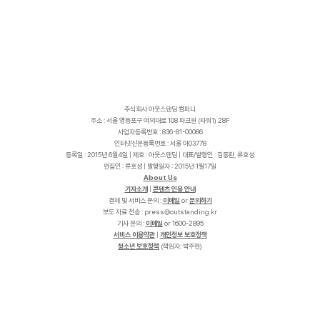
주식회사 아웃스탠딩 컴퍼니
주소 : 서울 영등포구 여의대로 108 파크원 (타워1) 28F
사업자등록번호 : 836-81-00086
인터넷신문등록번호 : 서울 아03778
등록일 : 2015년 6월4일 | 제호 : 아웃스탠딩 | 대표/발행인 : 김동환, 류호성
편집인 : 류호성 | 발행일자 : 2015년 1월17일
About Us
기자소개
|
콘텐츠 인용 안내
결제 및 서비스 문의 :
이메일
or
문의하기
보도 자료 전송 :
p
r
e
s
s
@
o
u
t
s
t
a
n
d
i
n
g
.
k
r
기사 문의 :
이메일
or 1600-2895
서비스 이용약관
|
개인정보 보호정책
청소년 보호정책
(책임자: 박주현)