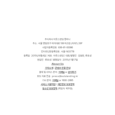
주식회사 아웃스탠딩 컴퍼니
주소 : 서울 영등포구 여의대로 108 파크원 (타워1) 28F
사업자등록번호 : 836-81-00086
인터넷신문등록번호 : 서울 아03778
등록일 : 2015년 6월4일 | 제호 : 아웃스탠딩 | 대표/발행인 : 김동환, 류호성
편집인 : 류호성 | 발행일자 : 2015년 1월17일
About Us
기자소개
|
콘텐츠 인용 안내
결제 및 서비스 문의 :
이메일
or
문의하기
보도 자료 전송 :
p
r
e
s
s
@
o
u
t
s
t
a
n
d
i
n
g
.
k
r
기사 문의 :
이메일
or 1600-2895
서비스 이용약관
|
개인정보 보호정책
청소년 보호정책
(책임자: 박주현)