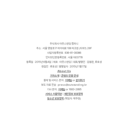
주식회사 아웃스탠딩 컴퍼니
주소 : 서울 영등포구 여의대로 108 파크원 (타워1) 28F
사업자등록번호 : 836-81-00086
인터넷신문등록번호 : 서울 아03778
등록일 : 2015년 6월4일 | 제호 : 아웃스탠딩 | 대표/발행인 : 김동환, 류호성
편집인 : 류호성 | 발행일자 : 2015년 1월17일
About Us
기자소개
|
콘텐츠 인용 안내
결제 및 서비스 문의 :
이메일
or
문의하기
보도 자료 전송 :
p
r
e
s
s
@
o
u
t
s
t
a
n
d
i
n
g
.
k
r
기사 문의 :
이메일
or 1600-2895
서비스 이용약관
|
개인정보 보호정책
청소년 보호정책
(책임자: 박주현)