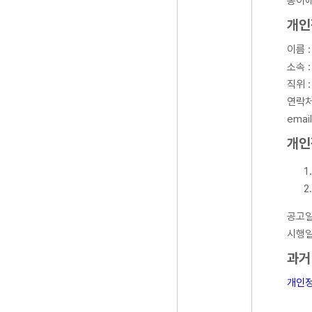
종이에
개인
이름 
소속 
직위 :
연락처 
email
개인
공고일자
시행일자
과거
개인정