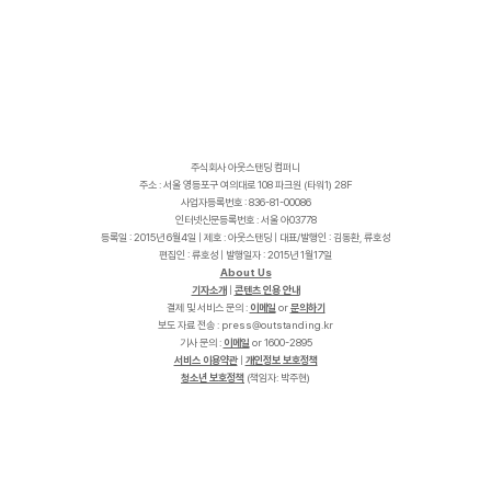
주식회사 아웃스탠딩 컴퍼니
주소 : 서울 영등포구 여의대로 108 파크원 (타워1) 28F
사업자등록번호 : 836-81-00086
인터넷신문등록번호 : 서울 아03778
등록일 : 2015년 6월4일 | 제호 : 아웃스탠딩 | 대표/발행인 : 김동환, 류호성
편집인 : 류호성 | 발행일자 : 2015년 1월17일
About Us
기자소개
|
콘텐츠 인용 안내
결제 및 서비스 문의 :
이메일
or
문의하기
보도 자료 전송 :
p
r
e
s
s
@
o
u
t
s
t
a
n
d
i
n
g
.
k
r
기사 문의 :
이메일
or 1600-2895
서비스 이용약관
|
개인정보 보호정책
청소년 보호정책
(책임자: 박주현)