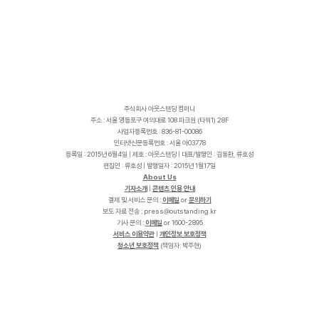
주식회사 아웃스탠딩 컴퍼니
주소 : 서울 영등포구 여의대로 108 파크원 (타워1) 28F
사업자등록번호 : 836-81-00086
인터넷신문등록번호 : 서울 아03778
등록일 : 2015년 6월4일 | 제호 : 아웃스탠딩 | 대표/발행인 : 김동환, 류호성
편집인 : 류호성 | 발행일자 : 2015년 1월17일
About Us
기자소개
|
콘텐츠 인용 안내
결제 및 서비스 문의 :
이메일
or
문의하기
보도 자료 전송 :
p
r
e
s
s
@
o
u
t
s
t
a
n
d
i
n
g
.
k
r
기사 문의 :
이메일
or 1600-2895
서비스 이용약관
|
개인정보 보호정책
청소년 보호정책
(책임자: 박주현)