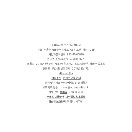
주식회사 아웃스탠딩 컴퍼니
주소 : 서울 영등포구 여의대로 108 파크원 (타워1) 28F
사업자등록번호 : 836-81-00086
인터넷신문등록번호 : 서울 아03778
등록일 : 2015년 6월4일 | 제호 : 아웃스탠딩 | 대표/발행인 : 김동환, 류호성
편집인 : 류호성 | 발행일자 : 2015년 1월17일
About Us
기자소개
|
콘텐츠 인용 안내
결제 및 서비스 문의 :
이메일
or
문의하기
보도 자료 전송 :
p
r
e
s
s
@
o
u
t
s
t
a
n
d
i
n
g
.
k
r
기사 문의 :
이메일
or 1600-2895
서비스 이용약관
|
개인정보 보호정책
청소년 보호정책
(책임자: 박주현)