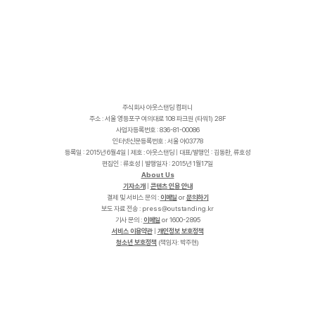
주식회사 아웃스탠딩 컴퍼니
주소 : 서울 영등포구 여의대로 108 파크원 (타워1) 28F
사업자등록번호 : 836-81-00086
인터넷신문등록번호 : 서울 아03778
등록일 : 2015년 6월4일 | 제호 : 아웃스탠딩 | 대표/발행인 : 김동환, 류호성
편집인 : 류호성 | 발행일자 : 2015년 1월17일
About Us
기자소개
|
콘텐츠 인용 안내
결제 및 서비스 문의 :
이메일
or
문의하기
보도 자료 전송 :
p
r
e
s
s
@
o
u
t
s
t
a
n
d
i
n
g
.
k
r
기사 문의 :
이메일
or 1600-2895
서비스 이용약관
|
개인정보 보호정책
청소년 보호정책
(책임자: 박주현)