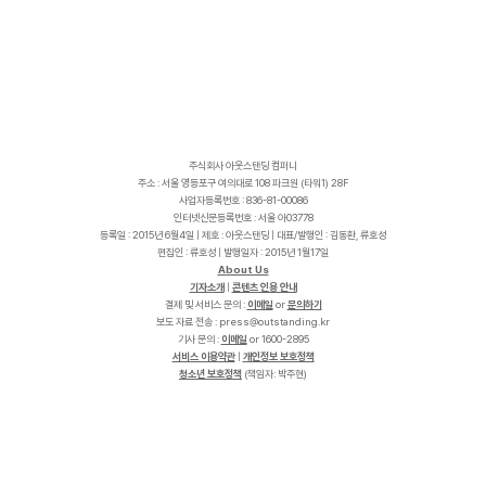
주식회사 아웃스탠딩 컴퍼니
주소 : 서울 영등포구 여의대로 108 파크원 (타워1) 28F
사업자등록번호 : 836-81-00086
인터넷신문등록번호 : 서울 아03778
등록일 : 2015년 6월4일 | 제호 : 아웃스탠딩 | 대표/발행인 : 김동환, 류호성
편집인 : 류호성 | 발행일자 : 2015년 1월17일
About Us
기자소개
|
콘텐츠 인용 안내
결제 및 서비스 문의 :
이메일
or
문의하기
보도 자료 전송 :
p
r
e
s
s
@
o
u
t
s
t
a
n
d
i
n
g
.
k
r
기사 문의 :
이메일
or 1600-2895
서비스 이용약관
|
개인정보 보호정책
청소년 보호정책
(책임자: 박주현)