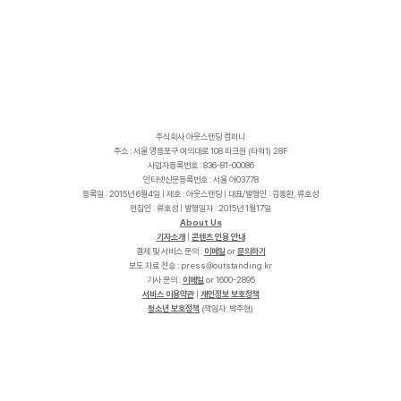
주식회사 아웃스탠딩 컴퍼니
주소 : 서울 영등포구 여의대로 108 파크원 (타워1) 28F
사업자등록번호 : 836-81-00086
인터넷신문등록번호 : 서울 아03778
등록일 : 2015년 6월4일 | 제호 : 아웃스탠딩 | 대표/발행인 : 김동환, 류호성
편집인 : 류호성 | 발행일자 : 2015년 1월17일
About Us
기자소개
|
콘텐츠 인용 안내
결제 및 서비스 문의 :
이메일
or
문의하기
보도 자료 전송 :
p
r
e
s
s
@
o
u
t
s
t
a
n
d
i
n
g
.
k
r
기사 문의 :
이메일
or 1600-2895
서비스 이용약관
|
개인정보 보호정책
청소년 보호정책
(책임자: 박주현)