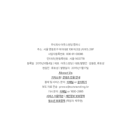
주식회사 아웃스탠딩 컴퍼니
주소 : 서울 영등포구 여의대로 108 파크원 (타워1) 28F
사업자등록번호 : 836-81-00086
인터넷신문등록번호 : 서울 아03778
등록일 : 2015년 6월4일 | 제호 : 아웃스탠딩 | 대표/발행인 : 김동환, 류호성
편집인 : 류호성 | 발행일자 : 2015년 1월17일
About Us
기자소개
|
콘텐츠 인용 안내
결제 및 서비스 문의 :
이메일
or
문의하기
보도 자료 전송 :
p
r
e
s
s
@
o
u
t
s
t
a
n
d
i
n
g
.
k
r
기사 문의 :
이메일
or 1600-2895
서비스 이용약관
|
개인정보 보호정책
청소년 보호정책
(책임자: 박주현)