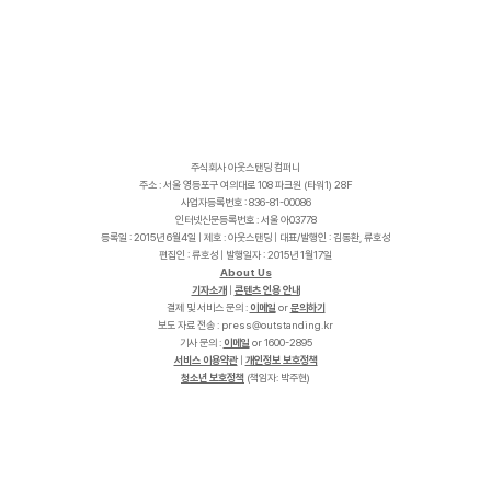
주식회사 아웃스탠딩 컴퍼니
주소 : 서울 영등포구 여의대로 108 파크원 (타워1) 28F
사업자등록번호 : 836-81-00086
인터넷신문등록번호 : 서울 아03778
등록일 : 2015년 6월4일 | 제호 : 아웃스탠딩 | 대표/발행인 : 김동환, 류호성
편집인 : 류호성 | 발행일자 : 2015년 1월17일
About Us
기자소개
|
콘텐츠 인용 안내
결제 및 서비스 문의 :
이메일
or
문의하기
보도 자료 전송 :
p
r
e
s
s
@
o
u
t
s
t
a
n
d
i
n
g
.
k
r
기사 문의 :
이메일
or 1600-2895
서비스 이용약관
|
개인정보 보호정책
청소년 보호정책
(책임자: 박주현)