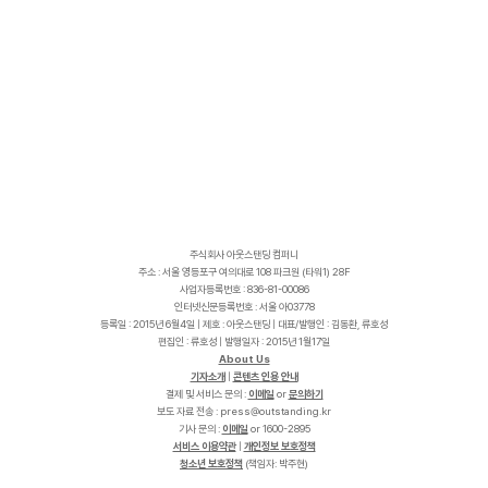
주식회사 아웃스탠딩 컴퍼니
주소 : 서울 영등포구 여의대로 108 파크원 (타워1) 28F
사업자등록번호 : 836-81-00086
인터넷신문등록번호 : 서울 아03778
등록일 : 2015년 6월4일 | 제호 : 아웃스탠딩 | 대표/발행인 : 김동환, 류호성
편집인 : 류호성 | 발행일자 : 2015년 1월17일
About Us
기자소개
|
콘텐츠 인용 안내
결제 및 서비스 문의 :
이메일
or
문의하기
보도 자료 전송 :
p
r
e
s
s
@
o
u
t
s
t
a
n
d
i
n
g
.
k
r
기사 문의 :
이메일
or 1600-2895
서비스 이용약관
|
개인정보 보호정책
청소년 보호정책
(책임자: 박주현)