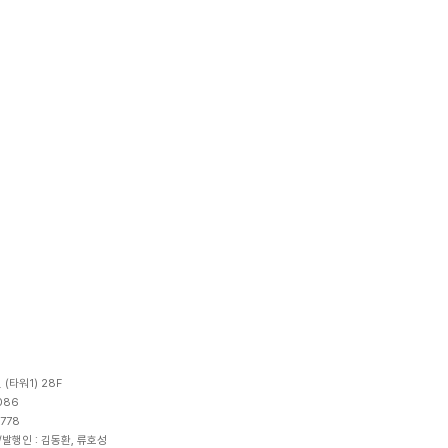
(타워1) 28F
086
778
표/발행인 : 김동환, 류호성