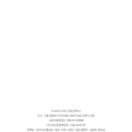
주식회사 아웃스탠딩 컴퍼니
주소 : 서울 영등포구 여의대로 108 파크원 (타워1) 28F
사업자등록번호 : 836-81-00086
인터넷신문등록번호 : 서울 아03778
등록일 : 2015년 6월4일 | 제호 : 아웃스탠딩 | 대표/발행인 : 김동환, 류호성