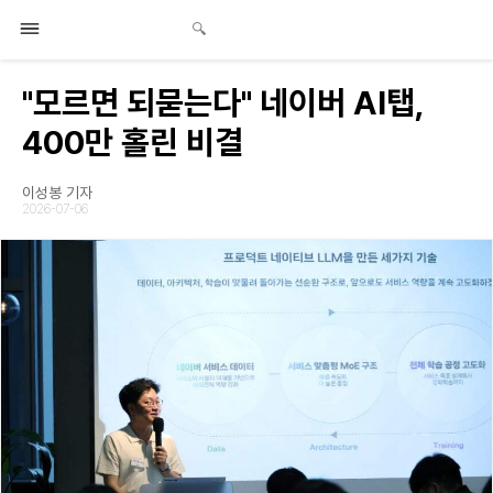
"모르면 되묻는다" 네이버 AI탭,
400만 홀린 비결
이성봉 기자
2026-07-06