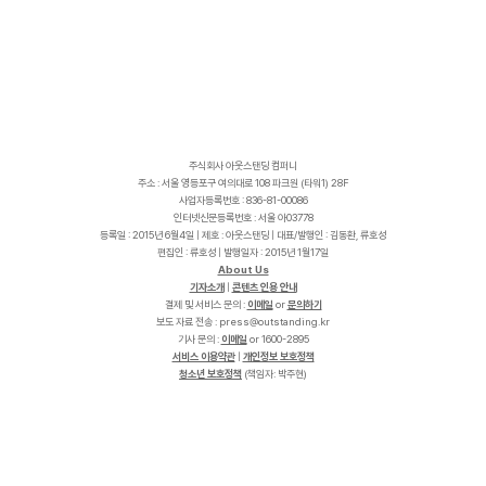
주식회사 아웃스탠딩 컴퍼니
주소 : 서울 영등포구 여의대로 108 파크원 (타워1) 28F
사업자등록번호 : 836-81-00086
인터넷신문등록번호 : 서울 아03778
등록일 : 2015년 6월4일 | 제호 : 아웃스탠딩 | 대표/발행인 : 김동환, 류호성
편집인 : 류호성 | 발행일자 : 2015년 1월17일
About Us
기자소개
|
콘텐츠 인용 안내
결제 및 서비스 문의 :
이메일
or
문의하기
보도 자료 전송 :
p
r
e
s
s
@
o
u
t
s
t
a
n
d
i
n
g
.
k
r
기사 문의 :
이메일
or 1600-2895
서비스 이용약관
|
개인정보 보호정책
청소년 보호정책
(책임자: 박주현)