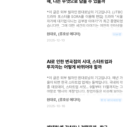
때, 나는 무엇으로 남을 수 있을까
크'가 그 어느 트랙보다 중요합니다. F1, 즉 포뮬러 원
(Formula One)은 1950년부터 시작된 세계 최고 수
준의 자동차 레이싱 대회입니다. '포뮬러'는 '규정'이라
*이 글은 외부 필자인 원대로님의 기고입니다. (JTBC
는 뜻으로, 국제자동차연맹(FIA)이 정한 최상급 규정에
드라마 포스터를 SORA를 이용해 편집) 드라마 "서울
따라 제작된 1인승 오픈휠(바퀴가 차체 밖으로 노출된)
자가에 대기업 다니는 김부장 이야기"가 최근 종영되었
머신으로 경주하는 스포츠죠. 현재 10개 팀, 20명의 드
습니다만, 그에 대한 세간의 이야기는 여전히 인터넷을
라이버가 매년 3월부터 12월까지 전 세계 21개국을 순
뜨겁게 달구고 있습니다. 40~50대 직장인들은 "벌써
회하며 총 24번의 그랑프리(Grand Prix)를 치릅니다.
원대로
,
(
류호성 에디터
)
희망퇴직 대상이 된 내 모습 같다"며 울컥했다는 반응이
미분류
F1 한 대를 만드는 데는 18개월이 걸리고, 팀 운영비는
많고, 한 경제지는 이 드라마를 두고 희망퇴직 대상이
2025-12-10
연간 수천억 원을 훌쩍 넘습니다. 엔진 하나 제작하는
된 40대와 불황·AI·정년연장에 가로막힌 청년 세대가
데만도 어마어마한 비용이 들죠. 하지만 그 모든 투자는
한 화면에서 부딪히는 풍경이라고 분석하기도 했습니
단 하나의 목표, 바로 '0.001초'를 단축하기 위함입니
다. 한때 '서울 자가 + 대기업 부장' 조합은 인생 방패막
다. 승부를 가르는 건 결국 그 찰나의 차이니까요.
이처럼 여겨졌습니다. 이 정도면 부모님께 죄송하지 않
2025년 이 F1을 소재로 만든 브래드 피트 주연의 영
AI로 인한 변곡점의 시대, 스타트업과
고, 친구들 만나도 기 죽지 않고, 아이들 대학 등록금도
화, 'F1 더 무비'가 개봉되었습니다.
투자자는 어떻게 바뀌어야 할까
어떻게든 되는 삶. 그런데 김 부장이 좌천 통보를 받는
장면에서 많은 시청자들이 동시에 멈칫했을 겁니다. "저
명함이 날아갔을 때, 나는 무엇으로 남을 수 있을까." 사
*이 글은 외부 필자인 원대로님의 기고입니다. 매년 가
실 저는 AI가 본격적으로 등장하기 전부터 스타트업과
을이 되면 한국 스타트업 업계는 들썩입니다. 국내외 각
창업, 커리어에 대한 글을 써왔습니다. 그때만 해도 "어
종 데모데이, 스타트업 서밋... 9월부터 11월까지는 그
떻게 창업할 것인가", "어떤 아이템을 선택할 것인가"가
야말로 '행사의 계절'입니다. 창업자들은 비슷해 보이는
핵심이었어요. 그런데 이제는 질문 자체를 바꿔야 할 때
여러 행사에 참여해 피칭을 하느라 정신이 없죠. 제가
가 온 것 같습니다. "어떻게 창업할 것인가"가 아니라,
원대로
,
(
류호성 에디터
)
사는 싱가포르도 예외가 아닙니다. 한국의 다양한 기관
투자 벤처캐피탈
"어떤 직업 마인드로 살아남을 것인가." 이 글은 창업자
과 액셀러레이터들이 저마다의 프로그램을 들고나와 현
2025-10-16
만을 위한 얘기가 아닙니다. 대기업/중소기업 회사 다니
지 투자자들 앞에서 데모데이를 개최합니다. 이런 풍경
는 분들, 프리랜서, 예비 창업자, 심지어 아직 학교 다니
이 벌써 10년 넘게 이어지고 있어요. 그리고 행사가 끝
는 청년들까지. AI가 본격적인 '세 번째 거대 파도'로 밀
나면? 조용합니다. 다음 행사 시즌까지. 이런 행사 무대
려오는 지금, 우리 모두는 '일상의 기업가(Everyday
위에서 열정적인 발표를 마친 창업자는 손에 든 명함 더
Entrepreneur)'가 되어야만 살아남는 시대에 들어섰습