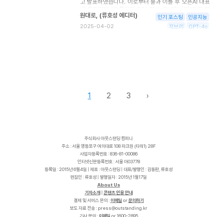
고 발표하였습니다. 이로부터 불과 이틀 후 오픈AI 대표
다. 하지만 모바일과 플랫폼이 세상을 뒤흔들고 유니콘
샘 올트먼이 "오픈AI의 GPU가 녹아내립니다"라고 엄
기업이 탄생하던 2010년대 이후, 스타트업 생태계는
원대로
,
(
류호성 에디터
)
살을 부릴 정도로, 전 세계인들의 'Ghiblify'(지브리 스
인기 포스팅
인공지능
그야말로 '쩐의 전쟁'이 되었고, VC 투자 역시 양극화되
튜디오 스타일로 이미지 생성하기) 놀이는 폭발적인 인
2025-04-02
는 모습을 보이고 있습니다. 하지만 이제 인공지능(AI)
지브리
GPT-4o
기를 끌고 있습니다. 이 GPT-4o 이미지 생성 서비스
이라는 거대한 세 번째 물결 앞에서, 시드-스트래핑은
를 사용해 보니, 2022년 11월 30일 오픈AI의 Chat-
그 어느 때보다 현실적이고 강력한 대안 전략으로 떠오
GPT가 처음 출시되었을 때의 충격 이상이었습니다.
르고 있습니다. 스타트업 자금 조달에는 크게 두 가지
Chat-GPT는 어렵게만 보이던 AI를 채팅 UI/UX를 통
길이 있었습니다. 하나는 부트스트래핑입니다. 외부 투
해 일반인들도 빠르고 쉽게 사용할 수 있게 만들어 주었
자 없이 오롯이 창업자 자신의 자금과 초기 수익으로 사
습니다. 마찬가지로 이미 수많은 이미지 생성 서비스가
업을 일궈 나가는 방식입니다. 완벽한 통제권을 유지할
있었지만 이들을 제대로 쓰려면 프롬프트부터 정교하게
수 있지만, 성장은 더디고 고통스러울 수 있습니다.
잘 작성해야 하였고 이런 사용법 자체가 노하우였습니
다. 그래서 일반인들의 접근이 수월하지 않았습니다. 하
1
2
3
›
지만 GPT-4o는 '개떡같이 말해도 찰떡같이 알아듣는'
똘똘한 디자이너에게 편하게 요청하는 느낌을 주었습니
다. 이 경험은 마치 태풍의 눈을 목격한 것 같았습니다.
우리가 지금 역사적 변곡점에 서 있다는 실감이 들었습
니다. 지브리 스튜디오의 그림체뿐 아니라 우리가 알고
주식회사 아웃스탠딩 컴퍼니
있는 대부분의 그림체를 단숨에 흉내 내는 것에 그치지
주소 : 서울 영등포구 여의대로 108 파크원 (타워1) 28F
않고, 웬만한 이미지 편집과 수정도 채팅으로 손쉽게 바
사업자등록번호 : 836-81-00086
로 가능해졌습니다. 여기에 Vibe Coding(AI와 개발자
인터넷신문등록번호 : 서울 아03778
가 협업하여 코드를 작성하는 방식)까지 결합하면 어떤
등록일 : 2015년 6월4일 | 제호 : 아웃스탠딩 | 대표/발행인 : 김동환, 류호성
일이 벌어질지 상상해보십시오.
편집인 : 류호성 | 발행일자 : 2015년 1월17일
About Us
기자소개
|
콘텐츠 인용 안내
결제 및 서비스 문의 :
이메일
or
문의하기
보도 자료 전송 :
p
r
e
s
s
@
o
u
t
s
t
a
n
d
i
n
g
.
k
r
기사 문의 :
이메일
or 1600-2895