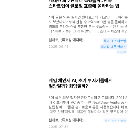
케데헌 왜 7년이나 걸렸을까.. 한국
미를 뒤적이며 스스로에게 묻습니다. "그래서 누가 우리
니다.
스타트업이 글로벌 표준에 올라타는 법
제품을 살 건데?" 방금 전까지 "혁신적이다" "대단하
다"며 박수를 보내던 투자자들은 이미 다음 일정을 위해
자리를 떴고, 명함을 교환했던 기업 담당자들은 "내부
*이 글은 외부 필자인 원대로님의 기고입니다. 여러분
검토 후 연락드리겠다"는 말만 남기고 사라졌습니다. 지
도 보셨나요? 누적 신청 수 2억6000만 뷰를 돌파하며
난 3개월, 아니 6개월을 이날을 위해 준비했습니다. 피
영화와 드라마·쇼를 포함한 모든 넷플릭스 콘텐츠 중 역
칭덱을 수십 번 고쳤고, 발표 연습을 밤새 했습니다. 멘
대 1위를 기록한 그 작품 말입니다. 소니 픽쳐스와 협업
토들의 조언을 받아 비즈니스 모델을 다듬고, 시장 규모
해 만든 애니메이션 'K-Pop Demon Hunters'(이하
를 계산하고, 경쟁사 분석을 했습니다. 이러다가 정작
원대로
,
(
류호성 에디터
)
케데헌)은 지금 이 순간에도 기록을 경신하고 있습니다.
해외 IT 스타트업
가장 중요한 질문은 뒤로 밀렸습니다. "우리 제품을 써
"영어권 최다 시청 영화"와 "애니메이션 최다 시청" 같
2025-09-16
케이팝 데몬 헌터스
본 사람이 몇 명이나 되지?" "다음 달 매출은 어떻게 만
은 타이틀은 물론이고, 2025년 6월 20일 공개된 이후
들지?" "팀원들 월급은 언제까지 줄 수 있을까?"
케데헌
단 11주 만에 역대 최다·최단 신기록을 달성했습니다.
이뿐만 아니라, 케데헌 OST의 주요 곡들은 빌보드 핫
100에서 연속 1위를 차지했고, 4곡이 핫100 톱10에
동시 진입하는 신기록도 세우는 등 이제 '케데헌'은 글
로벌 엔터테인먼트 시장에서 가장 뜨거운 토픽이 되었
습니다. 그런데 더 놀라운 장면이 있었습니다. US 오픈
게임 체인저 AI, 초기 투자가들에게
테니스 경기에 출전한 '노박 조코비치' 선수가 8살 딸
절망일까? 희망일까?
생일을 축하한다며 케데헌에 나오는 '소다팝' 안무를 그
대로 재현하는 겁니다. 전 세계 생중계였죠. 스포츠와
K-콘텐츠가 만나는 순간, 저는 문득 깨달았습니다. "아,
*이 글은 외부 필자인 원대로님의 기고입니다. 2011년
이제 K-콘텐츠가 단순히 잘 나가는 수준을 넘어 하나의
미국 초기투자 VC 중 하나인 NextView Ventures가
'글로벌 문화'가 됐구나." 그리고 이러한 케데헌의 엄청
설립될 때, 그들은 흥미로운 비유를 사용했습니다. 바로
난 글로벌 성공을 보며, 여기에 숨겨진 '성공 방정식'을
'맥주 산업'이었죠. 처음엔 동네마다 작은 양조장이 있
통해 한국 스타트업의 글로벌 진출에 힌트를 얻을 수 있
었습니다. 각자의 레시피로 특색 있는 맥주를 만들었죠.
원대로
,
(
류호성 에디터
)
지 않을까 생각하게 되더군요. 저는 케데헌의 성공 요인
그러다 대형 맥주 회사들이 등장하면서 시장은 양극화
투자 벤처캐피탈
을 세 가지 키워드로 압축하고 싶습니다.
되기 시작했습니다. 한쪽엔 버드와이저 같은 거대 기업
2025-07-31
이, 다른 한쪽엔 크래프트 맥주를 만드는 소규모 양조장