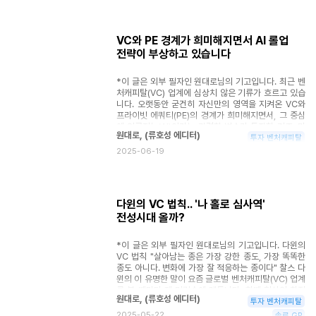
들이 자리 잡았습니다. VC 시장도 놀랍도록 비슷한 길
을 걸었습니다. A16Z, General Catalyst, Sequoia
같은 '메가 펀드'들은 맥주 업계의 앤하이저부시와 같습
VC와 PE 경계가 희미해지면서 AI 롤업
니다. 모든 단계, 모든 지역, 모든 산업을 아우르는 종합
전략이 부상하고 있습니다
상사 같은 존재가 되었죠. 반면 2008년부터 2015년
사이 우후죽순 생겨난 초기투자 VC와
AC(Accelerator)들은 크래프트 맥주 양조장과 같았습
*이 글은 외부 필자인 원대로님의 기고입니다. 최근 벤
니다. 문제는 뭘까요? 크래프트 맥주가 너무 많아진 겁
처캐피탈(VC) 업계에 심상치 않은 기류가 흐르고 있습
니다. 한국에만 해도 초기투자를 표방하는 VC가 100
니다. 오랫동안 굳건히 자신만의 영역을 지켜온 VC와
개가 넘고 AC는 400개가 넘습니다. 모두가 "우리는
프라이빗 에쿼티(PE)의 경계가 희미해지면서, 그 중심
창업자 친화적"이라고 말하지만, 창업자 입장에서 보면
에 인공지능(AI)이라는 강력한 변수가 등장한 거죠. 마
다 거기서 거기입니다. Y Combinator라는 '거대한
원대로
,
(
류호성 에디터
)
치 거대한 바다에서 새로운 해류가 발생하듯, 전통적인
투자 벤처캐피탈
벽', 그리고 균열 AC의 원조격인 YC는 연간 500개 기
투자 방식이 더 이상 통하지 않는 시대가 되면서 새로운
2025-06-19
업을 배출합니다. 배치당 125개 기업, 1년에 4번. 이는
투자 전략들이 속속 등장하고 있습니다. 이 변화의 흐름
일반적인 초기투자 VC 40개사가 1년간 투자하는 규모
속에서 우리는 무엇을 준비해야 할까요? PE 투자전략
와 맞먹습니다. YC는 이제 하나의 인덱스 펀드나 마찬
을 엿보는 VC들 오랫동안 VC와 PE는 각기 다른 투자
가지가 되었습니다. 초기 스타트업 시장의 S&P 500
철학을 고수해왔습니다. VC는 보통 초기 단계의 고성
같은 거죠.
다윈의 VC 법칙.. '나 홀로 심사역'
장 스타트업에 소규모 자본을 분산 투자하며 높은 위험
전성시대 올까?
을 감수하는 대신, 소위 '유니콘'을 통해 폭발적인 수익
을 기대했습니다. 반면, PE는 이미 성숙한 기업에 투자
하여 경영권 지분을 확보하고, 부채를 활용한 재무 구조
*이 글은 외부 필자인 원대로님의 기고입니다. 다윈의
개선, 운영 효율성 향상, 그리고 전략적 관리를 통해 수
VC 법칙 "살아남는 종은 가장 강한 종도, 가장 똑똑한
익성을 높이는 데 주력했죠. 덕분에 기관 투자자들은 지
종도 아니다. 변화에 가장 잘 적응하는 종이다" 찰스 다
난 10년간 약 15%의 안정적인 수익률을 보인 사모펀
윈의 이 유명한 말이 요즘 글로벌 벤처캐피탈(VC) 업계
드에 더 많은 자본을 할당해왔습니다. 물론 상위 25%
를 볼 때마다 제 머릿속에 맴돕니다. 한때 혁신의 최전
VC 펀드는 최대 30%의 더 높은 수익을 제공했지만 그
원대로
,
(
류호성 에디터
)
선에서 '미다스의 손'으로 불리던 VC 산업이 지금 거대
투자 벤처캐피탈
만큼 접근하기가 쉽지 않았습니다. 하지만 최근 10년간
한 지각변동을 겪고 있기 때문입니다. 산업혁명 시대에
2025-05-22
솔로 GP