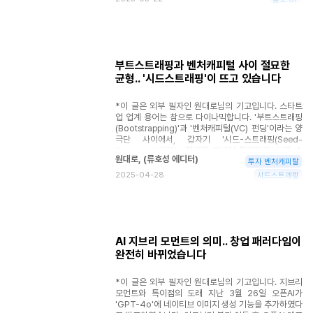
약 1조 달러에 달하는 엄청난 자본이 VC로 유입되면서
수공업자들이 증기기관이라는 새로운 기술 앞에서 어찌
상황은 급변했습니다. 예를 들어, B2B SaaS같은 분야
할 바를 몰랐던 것처럼, 오늘날 VC들도 인공지능(AI)이
는 수많은 기업들이 모든 틈새시장을 점유하며 말 그대
라는 거대한 시대적 변화 앞에서 생존 전략을 다시 그려
로 '포화 상태'에 이르렀죠.
야 하는 기로에 서 있습니다. 시장에 돈이 넘쳐나 너도
나도 VC 펀드에 투자하려 경쟁하던 시절은 이제 옛말
이 되었습니다. 유동성은 마르고, 투자금 회수는 점점
부트스트래핑과 벤처캐피털 사이 절묘한
어려워지며, 그나마 남아있는 자금마저 AI 관련 기업으
균형.. '시드스트래핑'이 뜨고 있습니다
로 쏠리는 현상이 심화되고 있습니다. 이런 상황에서 기
존의 VC 비즈니스 모델은 여전히 유효할까요? 돈맥경
*이 글은 외부 필자인 원대로님의 기고입니다. 스타트
화와 AI 블랙홀 요즘 글로벌 VC 업계의 분위기는 한마
업 업계 용어는 참으로 다이나믹합니다. '부트스트래핑
디로 '혹한기'입니다. 몇 년 전까지만 해도 시장에 넘쳐
(Bootstrapping)'과 '벤처캐피털(VC) 펀딩'이라는 양
나는 돈이 VC를 통해 혁신적인 스타트업으로 흘러들어
극단 사이에서, 갑자기 '시드-스트래핑(Seed-
가는 선순환 구조가 형성되어 있었습니다.
Strapping)'이라는 절묘한 개념이 등장했고, 신화 속
원대로
,
(
류호성 에디터
)
유니콘 대신 현실적인 '낙타(Camel)'가 새로운 상징으
투자 벤처캐피탈
로 떠오르고 있습니다. 오랫동안 스타트업 생태계는 하
2025-04-28
시드스트래핑
나의 경로만을 제시하는 듯했습니다. 시드 투자부터 시
리즈 A, B, C를 거쳐 유니콘 기업으로 성장하거나, 또는
실패하거나. 마치 정해진 운명처럼 말입니다. 하지만 이
익숙한 내러티브 속에서, 묵묵히 다른 길을 걷는 창업자
들도 있습니다. 이들은 폭발적인 성장 신화와 지속 가능
한 현실 사이에서, 또 투자자의 기대와 창업자의 자율성
AI 지브리 모먼트의 의미.. 창업 패러다임이
사이에서 영리한 균형점을 찾아냈습니다. 이들은 '시
완전히 바뀌었습니다
드-스트래퍼(Seed-Strapper)'라고 불립니다. 시대는
변합니다. 과거에는 옳았던 방식이 지금은 통하지 않을
*이 글은 외부 필자인 원대로님의 기고입니다. 지브리
수 있고, 과거에는 외면받던 방식이 지금은 해답이 될
모먼트와 특이점의 도래 지난 3월 26일 오픈AI가
수도 있습니다. 모험 자본이 귀했던 1990년대와
'GPT-4o'에 네이티브 이미지 생성 기능을 추가하였다
2000년대에는 VC 펀드 확보 자체가 경쟁력이었습니