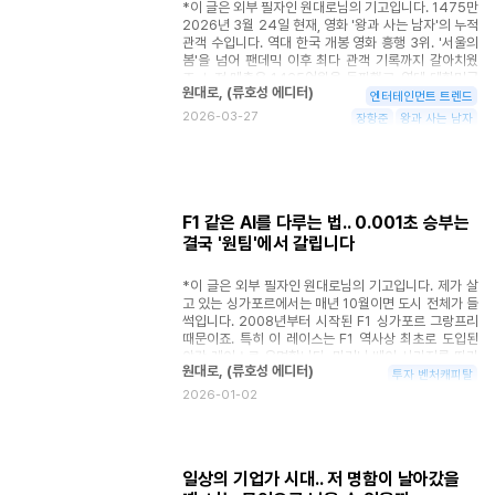
*이 글은 외부 필자인 원대로님의 기고입니다. 1475만
2026년 3월 24일 현재, 영화 '왕과 사는 남자'의 누적
관객 수입니다. 역대 한국 개봉 영화 흥행 3위. '서울의
봄'을 넘어 팬데믹 이후 최다 관객 기록까지 갈아치웠
죠. 누적 매출은 1425억원을 돌파했고, 역대 대한민국
원대로
,
(
류호성 에디터
)
개봉 영화 중 매출 1위 (기존 '극한직업' 1396억원)입
엔터테인먼트 트렌드
니다. 제작비 105억 원의 '중예산' 사극이 이 정도 흥행
2026-03-27
장항준
왕과 사는 남자
을 만들어냈다는 것도 놀랍지만, 제가 더 눈여겨본 건
다른 지점이었습니다. 이 영화의 감독, 장항준. 솔직히
말해서 그동안 장항준 감독은 '흥행 감독'이라기보다는
'예능 감독'에 가까운 이미지였습니다. '눈물 자국 없는
말티즈', '신이 내린 꿀팔자' 같은 별명이 붙을 정도로 예
능에서의 존재감이 훨씬 컸으니까요. 그런데 이 사람이
F1 같은 AI를 다루는 법.. 0.001초 승부는
천만을 찍었습니다. 그것도 CG 논란까지 겪으면서. 관
결국 '원팀'에서 갈립니다
객들은 호랑이가 좀 어색해도 극장을 찾았고, 한 번 본
사람이 두 번, 세 번 다시 갔습니다. 뭐가 이 사람을 이렇
*이 글은 외부 필자인 원대로님의 기고입니다. 제가 살
게 만든 걸까요. "다시 태어나도 장항준으로 태어나고
고 있는 싱가포르에서는 매년 10월이면 도시 전체가 들
싶다" 영화 흥행과 함께 덩달아 역주행한 것들이 있습니
썩입니다. 2008년부터 시작된 F1 싱가포르 그랑프리
다. 장항준 감독의 과거 예능 영상들, 그리고 아내 김은
때문이죠. 특히 이 레이스는 F1 역사상 최초로 도입된
희 작가와의 에피소드들. 유튜브 쇼츠에서 이 부부의 영
야간 레이스로 유명합니다. 마리나 베이 시가지를 따라
상이 돌기 시작하면서, 특히 20~30대 사이에서 "인생
원대로
,
(
류호성 에디터
)
펼쳐진 4.94km 서킷을 1500여 개의 조명등이 대낮
투자 벤처캐피탈
은 장항준처럼"이라는 밈이 다시 퍼졌습니다. 이게 단순
처럼 밝히는 가운데, 시속 300km가 넘는 F1 머신들이
2026-01-02
한 밈이 아닙니다. 장항준은 자기가 대단한 사람이 아니
19개의 코너를 질주하는 광경은 그야말로 장관입니다.
라는 걸 먼저 인정하는 사람입니다.
2025년 10월 3일부터 5일까지 열린 대회에서는 메르
세데스의 조지 러셀이 우승을 거머쥐었죠. 싱가포르는
좁은 시가지 코스 특성상 추월이 어렵고 한 번의 실수가
일상의 기업가 시대.. 저 명함이 날아갔을
곧바로 벽과의 충돌로 이어지는 만큼, '집중력'과 '팀워