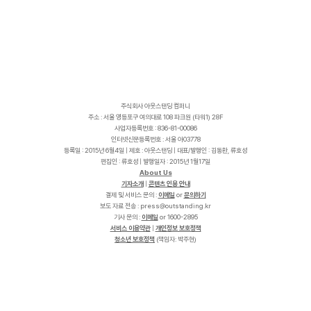
주식회사 아웃스탠딩 컴퍼니
주소 : 서울 영등포구 여의대로 108 파크원 (타워1) 28F
사업자등록번호 : 836-81-00086
인터넷신문등록번호 : 서울 아03778
등록일 : 2015년 6월4일 | 제호 : 아웃스탠딩 | 대표/발행인 : 김동환, 류호성
편집인 : 류호성 | 발행일자 : 2015년 1월17일
About Us
기자소개
|
콘텐츠 인용 안내
결제 및 서비스 문의 :
이메일
or
문의하기
보도 자료 전송 :
p
r
e
s
s
@
o
u
t
s
t
a
n
d
i
n
g
.
k
r
기사 문의 :
이메일
or 1600-2895
서비스 이용약관
|
개인정보 보호정책
청소년 보호정책
(책임자: 박주현)