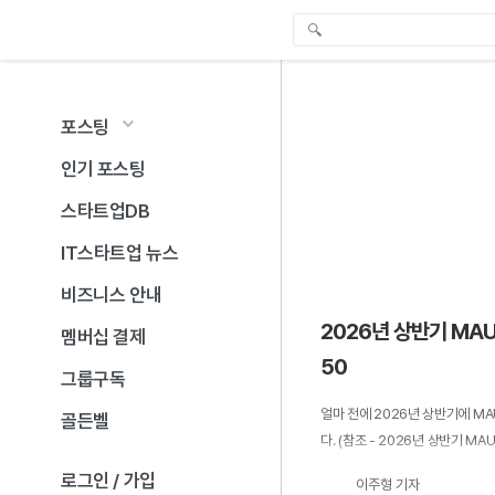
포스팅
인기 포스팅
스타트업DB
IT스타트업 뉴스
비즈니스 안내
2026년 상반기 MA
멤버십 결제
50
그룹구독
얼마 전에 2026년 상반기에 M
골든벨
다. (참조 - 2026년 상반기 MA
이어서 이번 기사에서는 2026년
로그인 / 가입
이주형 기자
모아보았습니다. MAU 상승 기사