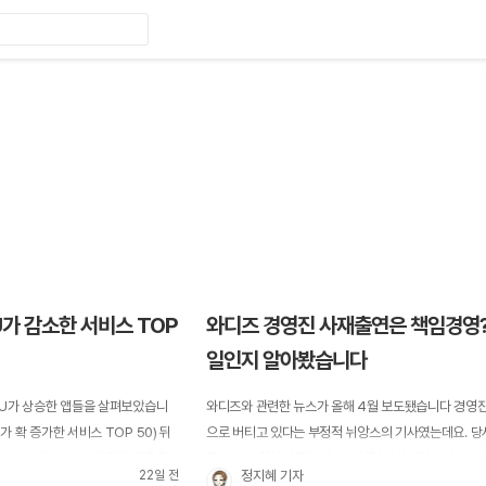
U가 감소한 서비스 TOP
와디즈 경영진 사재출연은 책임경영?.
일인지 알아봤습니다
AU가 상승한 앱들을 살펴보았습니
와디즈와 관련한 뉴스가 올해 4월 보도됐습니다 경영진
U가 확 증가한 서비스 TOP 50) 뒤
으로 버티고 있다는 부정적 뉘앙스의 기사였는데요. 당
 상반기에 MAU가 하락한 앱들을
목만 보면 망하기 직전의 회사처럼 나와있었습니다. 
22일 전
정지혜 기자
와 동일하게 2026년의 변화를 최
싶어 해당 기사를 읽고 나서 와디즈의 2025년 실적을