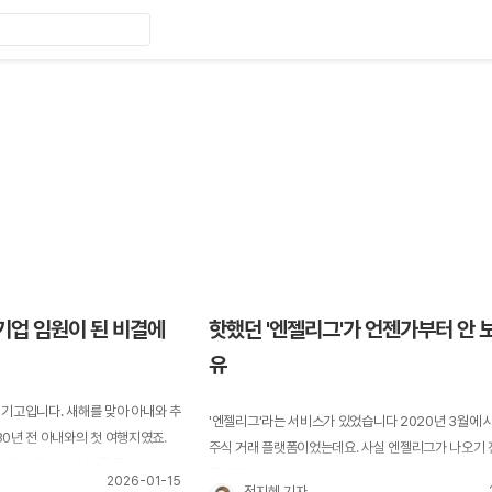
기업 임원이 된 비결에
핫했던 '엔젤리그'가 언젠가부터 안 
유
 기고입니다. 새해를 맞아 아내와 추
'엔젤리그'라는 서비스가 있었습니다 2020년 3월에 
30년 전 아내와의 첫 여행지였죠.
주식 거래 플랫폼이었는데요. 사실 엔젤리그가 나오기
학년이었어요. 농촌봉사활동에서 만나
주식을 살 수'는' 있었습니다. 거래단위가 수천에서 수억
2026-01-15
그 해 방영했던 '모래시계'라는 드라
정지혜 기자