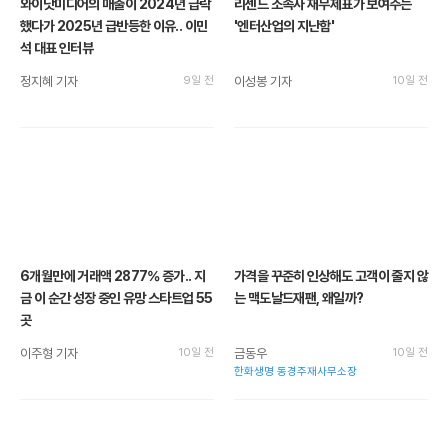
와이낫미디어의 매출이 2024년 급락
리센느 소속사 재무제표가 보여주는
했다가 2025년 급반등한 이유.. 이민
'엔터산업의 지난함'
석 대표 인터뷰
정지혜 기자
9일 전
이성봉 기자
10일 전
6개월만에 거래액 2877% 증가.. 지
가격을 꾸준히 인상해도 고객이 줄지 않
금 이 순간 성장 중인 유망 스타트업 55
는 맥도날드재팬, 왜일까?
곳
이주형 기자
10일 전
금동우
10일 전
한화생명 동경주재사무소장