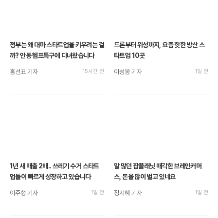
정부는 왜 대마 스타트업을 키우려는 걸
드론부터 위성까지, 요즘 핫한 방산 스
까? 안동 헴프특구에 다녀왔습니다
타트업 10곳
홍선표 기자
15시간 전
이성봉 기자
1일 전
1년 새 매출 2배.. 쓰레기 수거 스타트
말 많던 잡플래닛 매각한 브레인커머
업들이 빠르게 성장하고 있습니다
스, 돈을 많이 벌고 있네요
이주형 기자
1일 전
정지혜 기자
1일 전