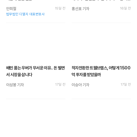
안희철
15일 전
홍선표 기자
16일 전
법무법인 디엘지 대표변호사
배민 품는 우버가 무서운 이유.. 돈 벌면
적자전환한 트웰브랩스, 어떻게 1500
서 시장을 삽니다
억 투자를 받았을까
이성봉 기자
17일 전
이승아 기자
17일 전