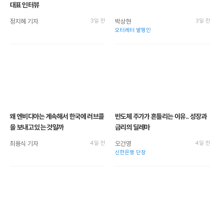
대표 인터뷰
정지혜 기자
3일 전
박상현
3일 전
오터레터 발행인
왜 엔비디아는 계속해서 한국에 러브콜
반도체 주가가 흔들리는 이유.. 성장과
을 보내고 있는 것일까
금리의 딜레마
최용식 기자
4일 전
오건영
4일 전
신한은행 단장