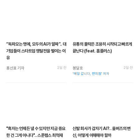
“독파모는 명예, 모두의 AI가 알짜”.. 대
유통의 몰락은 조용히 시작되고 빠르게
기업들이 스타트업 쟁탈전을 벌이는 이
끝난다 (feat. 홈플러스)
유
홍선표 기자
2일 전
봉달호
2일 전
'매일 갑니다, 편의점' 저자
"흑자는 언제든 낼 수 있지만 지금 중요
신발 회사가 갑자기 AI?.. 올버즈의 변
한 건 그게 아니다".. 스푼랩스 최혁재
신, 어떻게 이해해야 할까