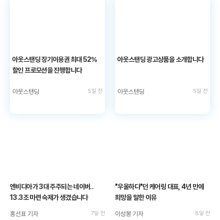
아웃스탠딩 장기이용권 최대 52%
아웃스탠딩 광고상품을 소개합니다
할인 프로모션을 진행합니다
아웃스탠딩
5일 전
아웃스탠딩
5일 전
엔비디아가 3대 주주되는 네이버..
"우울하다"던 케어링 대표, 4년 만에
13.3조 마련 숙제가 생겼습니다
희망을 말한 이유
홍선표 기자
7일 전
이성봉 기자
8일 전