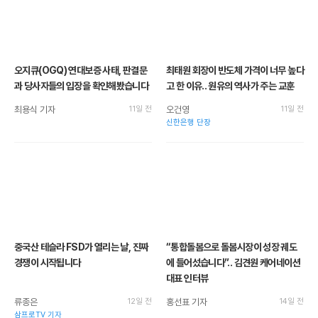
오지큐(OGQ) 연대보증 사태, 판결문
최태원 회장이 반도체 가격이 너무 높다
과 당사자들의 입장을 확인해봤습니다
고 한 이유.. 원유의 역사가 주는 교훈
최용식 기자
11일 전
오건영
11일 전
신한은행 단장
중국산 테슬라 FSD가 열리는 날, 진짜
“통합돌봄으로 돌봄시장이 성장 궤도
경쟁이 시작됩니다
에 들어섰습니다”.. 김견원 케어네이션
대표 인터뷰
류종은
12일 전
홍선표 기자
14일 전
삼프로TV 기자