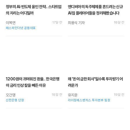
정부의 AI·반도체 올인 전략.. 스타트업
엔디비아의 독주체제를 흔드려는 신규
의 자리는 어디일까
AI칩 플레이어들을 정리해봤습니다
이복연
17일 전
최용식 기자
18일 전
패스파인더넷 공동대표
1200원이 귀여워진 환율.. 한국은행
왜 '돈이 급한 회사'일수록 투자받기 어
이 금리 인상 칼을 빼든 이유
려운가
오건영
18일 전
유지윤
19일 전
신한은행 단장
라이징에스벤처스 투자본부 팀장