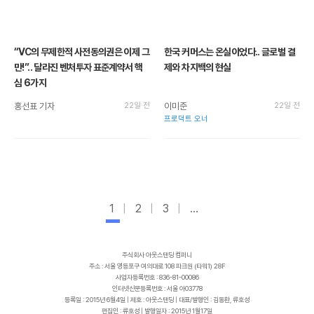
“VC의 무제한적 사전동의권은 이제 그
한국 커머스는 온실이었다.. 글로벌 결
만!”.. 달라진 벤처투자 표준계약서 핵
제와 차지백의 현실
심 6가지
홍선표 기자
22일 전
이미준
22일 전
프로덕트 오너
1
2
3
...
주식회사 아웃스탠딩 컴퍼니
주소 : 서울 영등포구 여의대로 108 파크원 (타워1) 28F
사업자등록번호 : 836-81-00086
인터넷신문등록번호 : 서울 아03778
등록일 : 2015년 6월4일 | 제호 : 아웃스탠딩 | 대표/발행인 : 김동환, 류호성
편집인 : 류호성 | 발행일자 : 2015년 1월17일