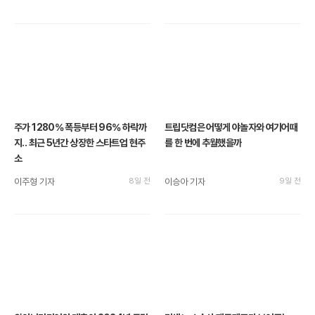
주가 1280% 폭등부터 96% 하락까
트립닷컴은 어떻게 야놀자와 여기어때
지.. 최근 5년간 상장한 스타트업 현주
를 한 번에 추월했을까
소
이주형 기자
8일 전
이승아 기자
9일 전