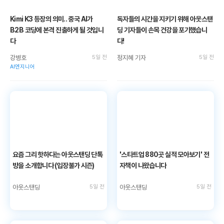
Kimi K3 등장의 의미.. 중국 AI가
독자들의 시간을 지키기 위해 아웃스탠
B2B 코딩에 본격 진출하게 될 것입니
딩 기자들이 손목 건강을 포기했습니
다
다!
강병호
5일 전
정지혜 기자
5일 전
AI엔지니어
요즘 그리 핫하다는 아웃스탠딩 단톡
'스타트업 880곳 실적 모아보기' 전
방을 소개합니다 (입장불가 시즌)
자책이 나왔습니다
아웃스탠딩
5일 전
아웃스탠딩
5일 전